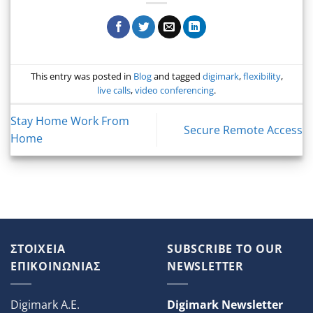
This entry was posted in
Blog
and tagged
digimark
,
flexibility
,
live calls
,
video conferencing
.
Stay Home Work From
Secure Remote Access
Home
ΣΤΟΙΧΕΙΑ
SUBSCRIBE TO OUR
ΕΠΙΚΟΙΝΩΝΙΑΣ
NEWSLETTER
Digimark A.E.
Digimark Newsletter