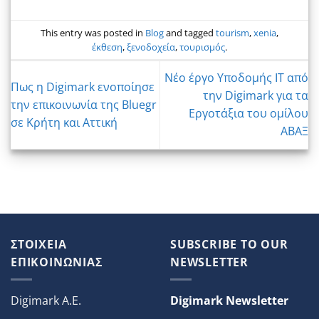
This entry was posted in
Blog
and tagged
tourism
,
xenia
,
έκθεση
,
ξενοδοχεία
,
τουρισμός
.
Νέο έργο Υποδομής IT από
Πως η Digimark ενοποίησε
την Digimark για τα
την επικοινωνία της Bluegr
Εργοτάξια του ομίλου
σε Κρήτη και Αττική
ΑΒΑΞ
ΣΤΟΙΧΕΙΑ
SUBSCRIBE TO OUR
ΕΠΙΚΟΙΝΩΝΙΑΣ
NEWSLETTER
Digimark A.E.
Digimark Newsletter