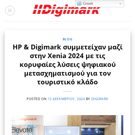
Μετάβαση
Greek
στο
περιεχόμενο
BLOG
HP & Digimark συμμετείχαν μαζί
στην Xenia 2024 με τις
κορυφαίες λύσεις ψηφιακού
μετασχηματισμού για τον
τουριστικό κλάδο
POSTED ON
12 ΔΕΚΕΜΒΡΊΟΥ, 2024
BY
DIGIMARK