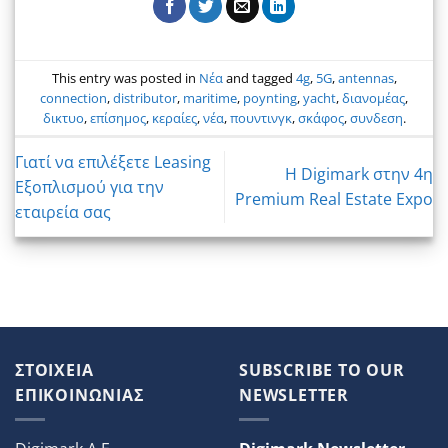
This entry was posted in
Νέα
and tagged
4g
,
5G
,
antennas
,
connection
,
distributor
,
maritime
,
poynting
,
yacht
,
διανομέας
,
δικτυο
,
επίσημος
,
κεραίες
,
νέα
,
πουντινγκ
,
σκάφος
,
συνδεση
.
Γιατί να επιλέξετε Leasing
Η Digimark στην 4η
Εξοπλισμού για την
Premium Real Estate Expo
εταιρεία σας
ΣΤΟΙΧΕΙΑ
SUBSCRIBE TO OUR
ΕΠΙΚΟΙΝΩΝΙΑΣ
NEWSLETTER