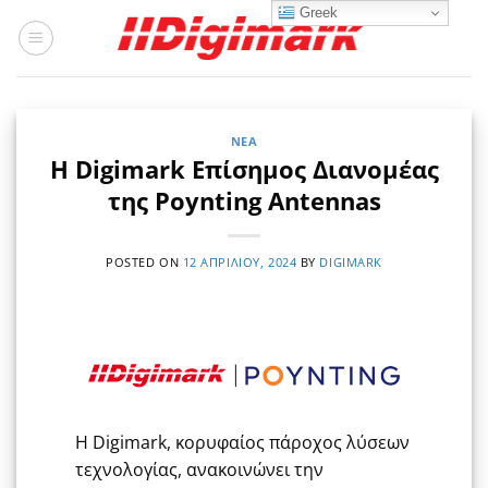
Μετάβαση
Greek
στο
περιεχόμενο
ΝΈΑ
Η Digimark Επίσημος Διανομέας
της Poynting Antennas
POSTED ON
12 ΑΠΡΙΛΊΟΥ, 2024
BY
DIGIMARK
Η Digimark, κορυφαίος πάροχος λύσεων
τεχνολογίας, ανακοινώνει την