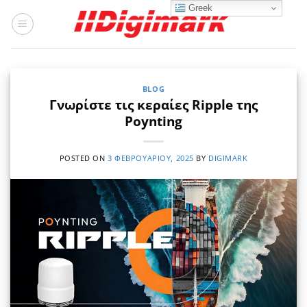
Μετάβαση
Greek
στο
περιεχόμενο
BLOG
Γνωρίστε τις κεραίες Ripple της
Poynting
POSTED ON
3 ΦΕΒΡΟΥΑΡΊΟΥ, 2025
BY
DIGIMARK