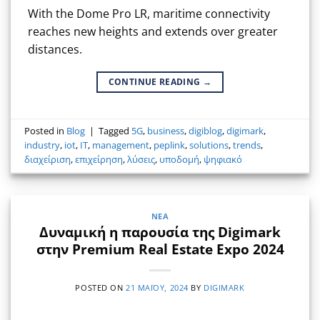
With the Dome Pro LR, maritime connectivity
reaches new heights and extends over greater
distances.
CONTINUE READING
→
Posted in
Blog
|
Tagged
5G
,
business
,
digiblog
,
digimark
,
industry
,
iot
,
IT
,
management
,
peplink
,
solutions
,
trends
,
διαχείριση
,
επιχείρηση
,
λύσεις
,
υποδομή
,
ψηφιακό
ΝΈΑ
Δυναμική η παρουσία της Digimark
στην Premium Real Estate Expo 2024
POSTED ON
21 ΜΑΪ́ΟΥ, 2024
BY
DIGIMARK