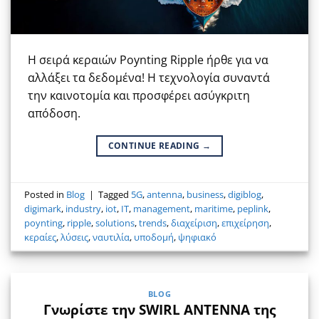
Η σειρά κεραιών Poynting Ripple ήρθε για να
αλλάξει τα δεδομένα! Η τεχνολογία συναντά
την καινοτομία και προσφέρει ασύγκριτη
απόδοση.
CONTINUE READING
→
Posted in
Blog
|
Tagged
5G
,
antenna
,
business
,
digiblog
,
digimark
,
industry
,
iot
,
IT
,
management
,
maritime
,
peplink
,
poynting
,
ripple
,
solutions
,
trends
,
διαχείριση
,
επιχείρηση
,
κεραίες
,
λύσεις
,
ναυτιλία
,
υποδομή
,
ψηφιακό
BLOG
Γνωρίστε την SWIRL ANTENNA της