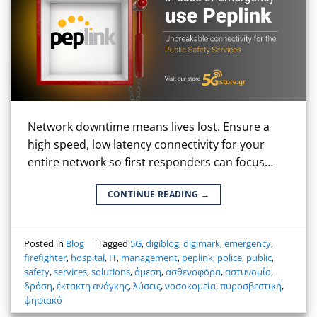
Network downtime means lives lost. Ensure a
high speed, low latency connectivity for your
entire network so first responders can focus…
CONTINUE READING
→
Posted in
Blog
|
Tagged
5G
,
digiblog
,
digimark
,
emergency
,
firefighter
,
hospital
,
IT
,
management
,
peplink
,
police
,
public
,
safety
,
services
,
solutions
,
άμεση
,
ασθενοφόρα
,
αστυνομία
,
δράση
,
έκτακτη ανάγκης
,
λύσεις
,
νοσοκομεία
,
πυροσβεστική
,
ψηφιακό