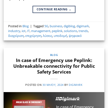
CONTINUE READING
→
Posted in
Blog
|
Tagged
5G
,
business
,
digiblog
,
digimark
,
industry
,
iot
,
IT
,
management
,
peplink
,
solutions
,
trends
,
διαχείριση
,
επιχείρηση
,
λύσεις
,
υποδομή
,
ψηφιακό
BLOG
In case of Emergency use Peplink:
Unbreakable connectivity for Public
Safety Services
POSTED ON
30 ΜΑΪ́ΟΥ, 2024
BY
DIGIMARK