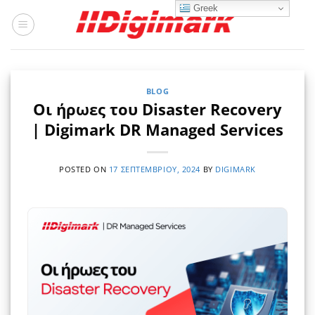
Μετάβαση
Greek
στο
περιεχόμενο
BLOG
Οι ήρωες του Disaster Recovery
| Digimark DR Managed Services
POSTED ON
17 ΣΕΠΤΕΜΒΡΊΟΥ, 2024
BY
DIGIMARK