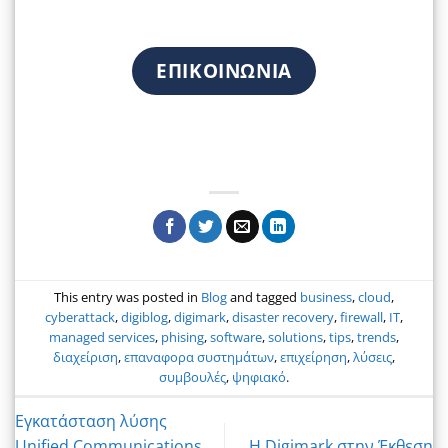
ΕΠΙΚΟΙΝΩΝΙΑ
This entry was posted in
Blog
and tagged
business
,
cloud
,
cyberattack
,
digiblog
,
digimark
,
disaster recovery
,
firewall
,
IT
,
managed services
,
phising
,
software
,
solutions
,
tips
,
trends
,
διαχείριση
,
επαναφορα συστημάτων
,
επιχείρηση
,
λύσεις
,
συμβουλές
,
ψηφιακό
.
Εγκατάσταση λύσης
Unified Communications
Η Digimark στην Έκθεση