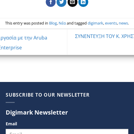
This entry was posted in
Blog
,
Νέα
and tagged
digimark
,
events
,
news
.
ΣΥΝΕΝΤΕΥΞΗ ΤΟΥ Κ. ΧΡΗ
εργασία με την Aruba
Enterprise
SUBSCRIBE TO OUR NEWSLETTER
Digimark Newsletter
Email