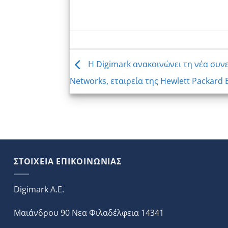
Η Digimark ανακοινώνει τη νέα συν
Networks, εταιρεία της Hewlett Packard 
ΣΤΟΙΧΕΙΑ ΕΠΙΚΟΙΝΩΝΙΑΣ
Digimark A.E.
Μαιάνδρου 90 Νεα Φιλαδέλφεια 14341