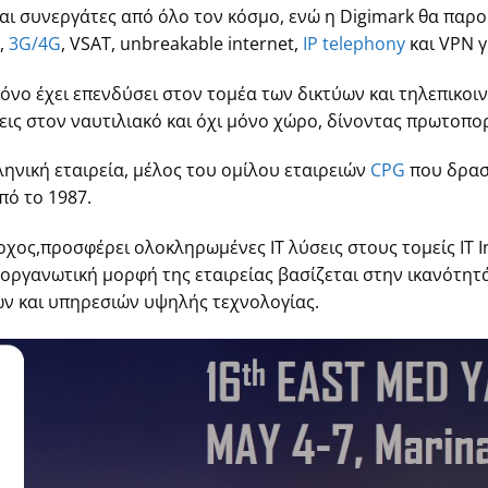
αι συνεργάτες από όλο τον κόσμο, ενώ η Digimark θα παρο
,
3G/4G
, VSAT, unbreakable internet,
IP telephony
και VPN γ
όνο έχει επενδύσει στον τομέα των δικτύων και τηλεπικοι
ς στον ναυτιλιακό και όχι μόνο χώρο, δίνοντας πρωτοπορ
λληνική εταιρεία, μέλος του ομίλου εταιρειών
CPG
που δρασ
πό το 1987.
ος,προσφέρει ολοκληρωμένες IT λύσεις στους τομείς ΙΤ In
η οργανωτική μορφή της εταιρείας βασίζεται στην ικανότητ
ων και υπηρεσιών υψηλής τεχνολογίας.