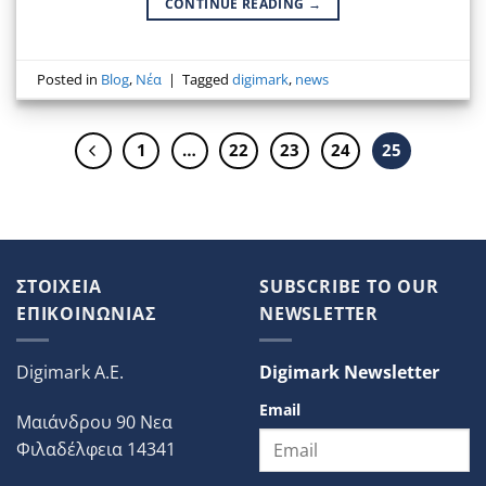
CONTINUE READING
→
Posted in
Blog
,
Νέα
|
Tagged
digimark
,
news
1
…
22
23
24
25
ΣΤΟΙΧΕΙΑ
SUBSCRIBE TO OUR
ΕΠΙΚΟΙΝΩΝΙΑΣ
NEWSLETTER
Digimark A.E.
Digimark Newsletter
Email
Μαιάνδρου 90 Νεα
Φιλαδέλφεια 14341