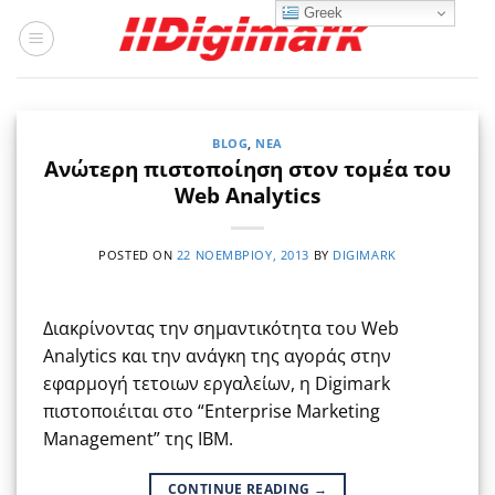
Μετάβαση
Greek
στο
περιεχόμενο
BLOG
,
ΝΈΑ
Ανώτερη πιστοποίηση στον τομέα του
Web Analytics
POSTED ON
22 ΝΟΕΜΒΡΊΟΥ, 2013
BY
DIGIMARK
Διακρίνοντας την σημαντικότητα του Web
Analytics και την ανάγκη της αγοράς στην
εφαρμογή τετοιων εργαλείων, η Digimark
πιστοποιέιται στο “Enterprise Marketing
Management” της IBM.
CONTINUE READING
→