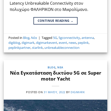
Latency Unbreakable Connectivity στον
πολυχώρο ΦΑΛΗΡΙΚΟΝ στο Μικρολίμανο.
CONTINUE READING
→
Posted in
Blog
,
Νέα
|
Tagged
5G
,
5gconnectivity
,
antenna
,
digiblog
,
digimark
,
digimarkevent
,
event
,
news
,
peplink
,
peplinkpartner
,
starlink
,
unbreakableconnection
BLOG
,
ΝΈΑ
Νέα Εγκατάσταση δικτύου 5G σε Super
motor Yacht
POSTED ON
31 ΜΑΪ́ΟΥ, 2022
BY
DIGIMARK