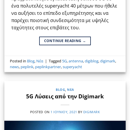
ένα πολυτελές superyacht 40 μέτρων που ήθελε
να αυξήσει το επίπεδο εξυπηρέτησης και να
παρέχει ποιοτική συνδεσιμότητα με υψηλές
ταχύτητες στους επιβάτες του.
CONTINUE READING
→
Posted in
Blog
,
Νέα
|
Tagged
5G
,
antenna
,
digiblog
,
digimark
,
news
,
peplink
,
peplinkpartner
,
superyacht
BLOG
,
ΝΈΑ
5G Λύσεις από την Digimark
POSTED ON
1 ΙΟΥΝΊΟΥ, 2021
BY
DIGIMARK