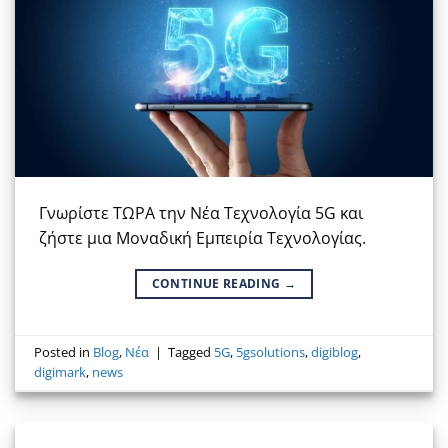
Γνωρίστε ΤΩΡΑ την Νέα Τεχνολογία 5G και
ζήστε μια Μοναδική Εμπειρία Τεχνολογίας.
CONTINUE READING
→
Posted in
Blog
,
Νέα
|
Tagged
5G
,
5gsolutions
,
digiblog
,
digimark
,
news