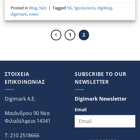
Posted in
Blog
,
Νέα
|
Tagged
5G
,
5gsolutions
,
digiblog
,
digimark
,
news
1
2
ΣΤΟΙΧΕΙΑ
SUBSCRIBE TO OUR
ΕΠΙΚΟΙΝΩΝΙΑΣ
NEWSLETTER
Digimark A.E.
Digimark Newsletter
Email
Μαιάνδρου 90 Νεα
Φιλαδέλφεια 14341
T: 210 2518666