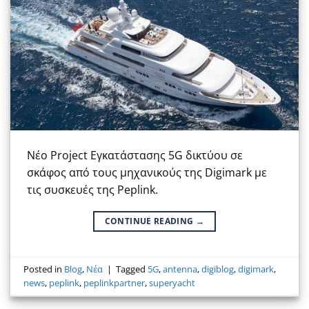
Νέο Project Εγκατάστασης 5G δικτύου σε
σκάφος από τους μηχανικούς της Digimark με
τις συσκευές της Peplink.
CONTINUE READING
→
Posted in
Blog
,
Νέα
|
Tagged
5G
,
antenna
,
digiblog
,
digimark
,
news
,
peplink
,
peplinkpartner
,
superyacht