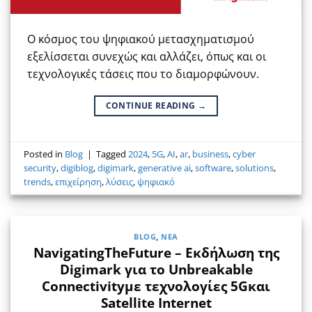
Ο κόσμος του ψηφιακού μετασχηματισμού
εξελίσσεται συνεχώς και αλλάζει, όπως και οι
τεχνολογικές τάσεις που το διαμορφώνουν.
CONTINUE READING
→
Posted in
Blog
|
Tagged
2024
,
5G
,
AI
,
ar
,
business
,
cyber
security
,
digiblog
,
digimark
,
generative ai
,
software
,
solutions
,
trends
,
επιχείρηση
,
λύσεις
,
ψηφιακό
BLOG
,
ΝΈΑ
NavigatingTheFuture – Εκδήλωση της
Digimark για το Unbreakable
Connectivityμε τεχνολογίες 5Gκαι
Satellite Internet