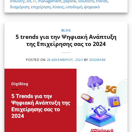
industry
,
iot
,
IT
,
management
,
peplink
,
solutions
,
trends
,
διαχείριση
,
επιχείρηση
,
λύσεις
,
υποδομή
,
ψηφιακό
BLOG
5 trends για την Ψηφιακή Ανάπτυξη
της Επιχείρησης σας το 2024
POSTED ON
28 ΔΕΚΕΜΒΡΊΟΥ, 2023
BY
DIGIMARK