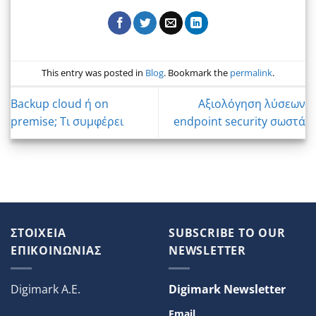
This entry was posted in
Blog
. Bookmark the
permalink
.
Backup cloud ή on
Αξιολόγηση λύσεων
premise; Τι συμφέρει
endpoint security σωστά
ΣΤΟΙΧΕΙΑ
SUBSCRIBE TO OUR
ΕΠΙΚΟΙΝΩΝΙΑΣ
NEWSLETTER
Digimark A.E.
Digimark Newsletter
Email