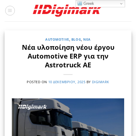
Μετάβαση
Greek
στο
περιεχόμενο
AUTOMOTIVE
,
BLOG
,
ΝΈΑ
Νέα υλοποίηση νέου έργου
Automotive ERP για την
Astrotruck AE
POSTED ON
10 ΔΕΚΕΜΒΡΊΟΥ, 2025
BY
DIGIMARK