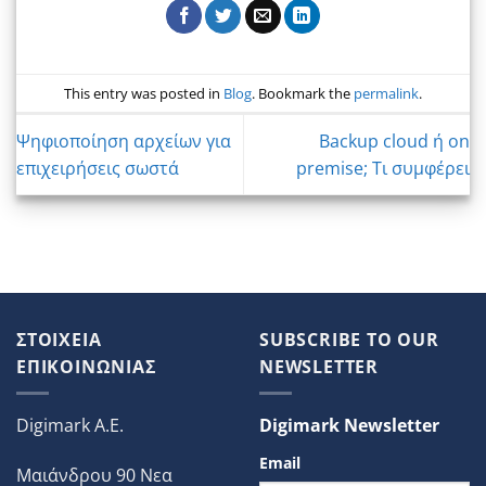
This entry was posted in
Blog
. Bookmark the
permalink
.
Ψηφιοποίηση αρχείων για
Backup cloud ή on
επιχειρήσεις σωστά
premise; Τι συμφέρει
ΣΤΟΙΧΕΙΑ
SUBSCRIBE TO OUR
ΕΠΙΚΟΙΝΩΝΙΑΣ
NEWSLETTER
Digimark A.E.
Digimark Newsletter
Email
Μαιάνδρου 90 Νεα