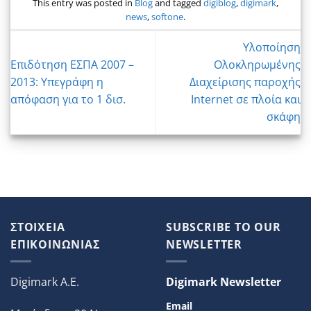
This entry was posted in
Blog
and tagged
digiblog
,
digimark
,
news
,
softone
.
Υλοποίηση
Επιδότηση ΕΣΠΑ 2007 –
Ολοκληρωμένης
2013: Υπεγράφη η
Διαχείρισης παροχής
απόφαση για το 1 δισ.
Internet σε πλοία και
σκάφη
ΣΤΟΙΧΕΙΑ
SUBSCRIBE TO OUR
ΕΠΙΚΟΙΝΩΝΙΑΣ
NEWSLETTER
Digimark A.E.
Digimark Newsletter
Email