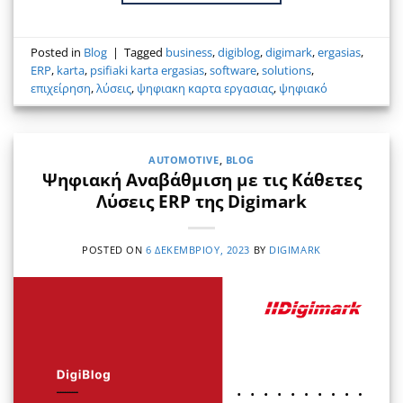
Posted in
Blog
|
Tagged
business
,
digiblog
,
digimark
,
ergasias
,
ERP
,
karta
,
psifiaki karta ergasias
,
software
,
solutions
,
επιχείρηση
,
λύσεις
,
ψηφιακη καρτα εργασιας
,
ψηφιακό
AUTOMOTIVE
,
BLOG
Ψηφιακή Αναβάθμιση με τις Κάθετες
Λύσεις ERP της Digimark
POSTED ON
6 ΔΕΚΕΜΒΡΊΟΥ, 2023
BY
DIGIMARK