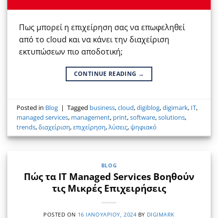
Πως μπορεί η επιχείρηση σας να επωφεληθεί
από το cloud και να κάνει την διαχείριση
εκτυπώσεων πιο αποδοτική;
CONTINUE READING
→
Posted in
Blog
|
Tagged
business
,
cloud
,
digiblog
,
digimark
,
IT
,
managed services
,
management
,
print
,
software
,
solutions
,
trends
,
διαχείριση
,
επιχείρηση
,
λύσεις
,
ψηφιακό
BLOG
Πώς τα IT Managed Services Βοηθούν
τις Μικρές Επιχειρήσεις
POSTED ON
16 ΙΑΝΟΥΑΡΊΟΥ, 2024
BY
DIGIMARK