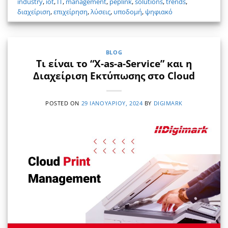
industry
,
iot
,
IT
,
management
,
peplink
,
solutions
,
trends
,
διαχείριση
,
επιχείρηση
,
λύσεις
,
υποδομή
,
ψηφιακό
BLOG
Τι είναι το “Χ-as-a-Service” και η
Διαχείριση Εκτύπωσης στο Cloud
POSTED ON
29 ΙΑΝΟΥΑΡΊΟΥ, 2024
BY
DIGIMARK