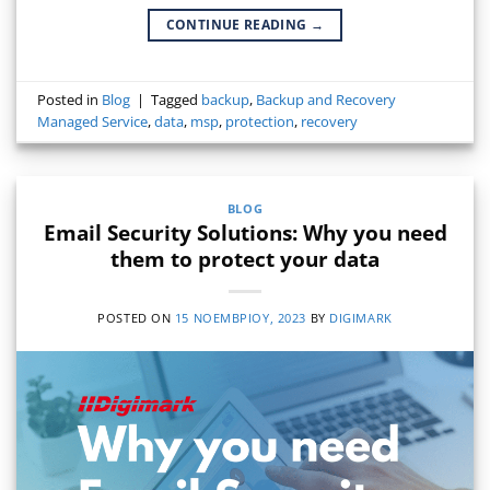
CONTINUE READING
→
Posted in
Blog
|
Tagged
backup
,
Backup and Recovery
Managed Service
,
data
,
msp
,
protection
,
recovery
BLOG
Email Security Solutions: Why you need
them to protect your data
POSTED ON
15 ΝΟΕΜΒΡΊΟΥ, 2023
BY
DIGIMARK