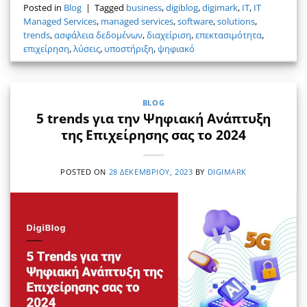
Posted in
Blog
|
Tagged
business
,
digiblog
,
digimark
,
IT
,
IT
Managed Services
,
managed services
,
software
,
solutions
,
trends
,
ασφάλεια δεδομένων
,
διαχείριση
,
επεκτασιμότητα
,
επιχείρηση
,
λύσεις
,
υποστήριξη
,
ψηφιακό
BLOG
5 trends για την Ψηφιακή Ανάπτυξη
της Επιχείρησης σας το 2024
POSTED ON
28 ΔΕΚΕΜΒΡΊΟΥ, 2023
BY
DIGIMARK