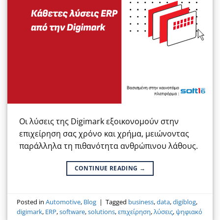
Οι λύσεις της Digimark εξοικονομούν στην
επιχείρηση σας χρόνο και χρήμα, μειώνοντας
παράλληλα τη πιθανότητα ανθρώπινου λάθους.
CONTINUE READING
→
Posted in
Automotive
,
Blog
|
Tagged
business
,
data
,
digiblog
,
digimark
,
ERP
,
software
,
solutions
,
επιχείρηση
,
λύσεις
,
ψηφιακό