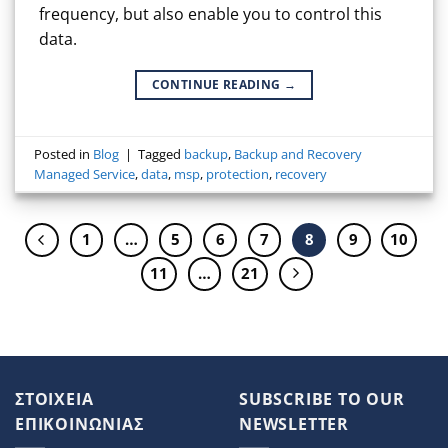
frequency, but also enable you to control this
data.
CONTINUE READING
→
Posted in
Blog
|
Tagged
backup
,
Backup and Recovery
Managed Service
,
data
,
msp
,
protection
,
recovery
1
…
5
6
7
8
9
10
11
…
21
ΣΤΟΙΧΕΙΑ
SUBSCRIBE TO OUR
ΕΠΙΚΟΙΝΩΝΙΑΣ
NEWSLETTER